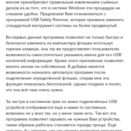
многие пренебрегают правильным извлечением съёмных
дисков из-за того, что в системе Windows эта процедура не
слишком удобна. Предлагаем Вам познакомиться с
программой USB Safely Remove, которая призвана заменить
стандартный инструмент системы на более продвинутый.
Во-первых данная программа позволяет не только быстро и
безопасно извлекать из компьютера флэшки используя
горячие клавиши, она так же предоставляет пользователю
возможность самостоятельно указывать имена для его USB
носителей информации. Кроме этого приложение позволяет
менять иконки на собственные. В добавок имеется
возможность назначать автозапуск программ после
подключения определённой флэшки, сперва мне эта
функция показалась бесполезной, однако позднее я понял,
что она всё-таки очень нужна.
За частую в системном трее по мимо подключённых USB
устройств отображаются ещё и какие-то системные,
возможно не у всех так, но у меня такие есть. Так вот эта
программа позволяет скрывать не нужные Вам устройства,
таким образом работать становится гораздо проще. Ещё
хотелось бы отметить что эта утилита позволяет определить